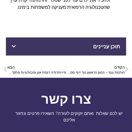
ולהכיר את ילדם עוד לפני שנולד. זהו מתנה יקרת ערך
שהטכנולוגיה הרפואית מעניקה למשפחות בימינו.
תוכן עניינים
הקודם
הבא
חותמת גומי – המגן הראשון נגד זיוף מסמכים במשרד המודרני
פיזיותרפיה רצפת אגן וטכנולוגיות מתקדמות לטיפול בדליפות שתן
צרו קשר
יש לכם שאלות ואתם זקוקים לעזרה? השאירו פרטים ונחזור
אליכם